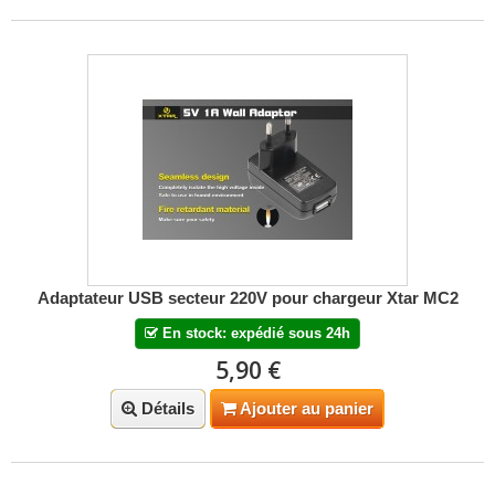
Adaptateur USB secteur 220V pour chargeur Xtar MC2
En stock: expédié sous 24h
5,90 €
Détails
Ajouter au panier