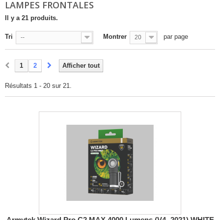
LAMPES FRONTALES
Il y a 21 produits.
Tri
Montrer
par page
--
20
1
2
Afficher tout
Résultats 1 - 20 sur 21.
Armytek Wizard Pro C2 MAX 4000 Lumens (V4- 2021) WHITE