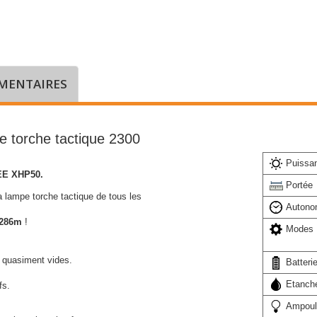
MENTAIRES
 torche tactique 2300
Puissa
REE XHP50.
Portée
la lampe torche tactique de tous les
Autono
 286m
!
Modes
 quasiment vides.
Batteri
Etanche
fs.
Ampoul