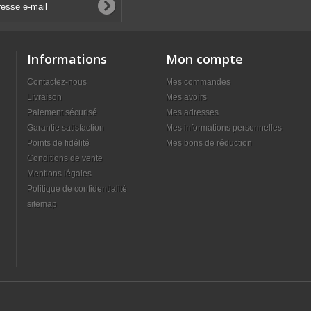
Informations
Mon compte
Contactez-nous
Mes commandes
Livraison
Mes avoirs
Paiement sécurisé
Mes adresses
Garantie satisfaction
Mes informations personnelles
Points de fidélité
Mes bons de réduction
Conditions de vente
Mentions légales
Politique de confidentialité
sitemap