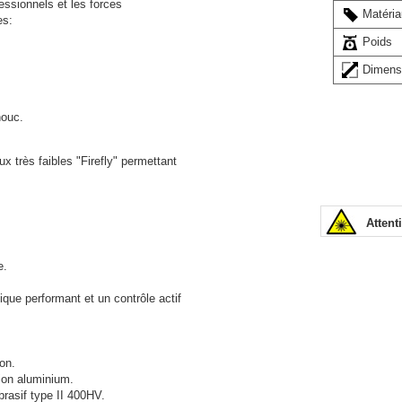
essionnels et les forces
Matéria
es:
Poids
Dimens
houc.
x très faibles "Firefly" permettant
Attent
e.
nique performant et un contrôle actif
ion.
ion aluminium.
brasif type II 400HV.