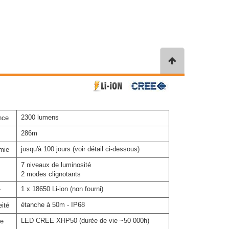
2300 lumens
nce
286m
jusqu'à 100 jours (voir détail ci-dessous)
mie
7 niveaux de luminosité
2 modes clignotants
1 x 18650 Li-ion (non fourni)
e
étanche à 50m - IP68
ité
LED CREE XHP50 (durée de vie ~50 000h)
e