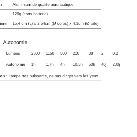
Aluminium de qualité aéronautique
u
126g (sans batterie)
15,4 cm (L) x 2,54cm (Ø corps) x 4,1cm (Ø tête)
ions
Autonomie
Lumens
2300
1150
500
210
38
2
0,2
Autonomie
1h
1.7h
4h
10.5h
50h
40j
200j
ion
: Lampe très puissante, ne pas diriger vers les yeux.