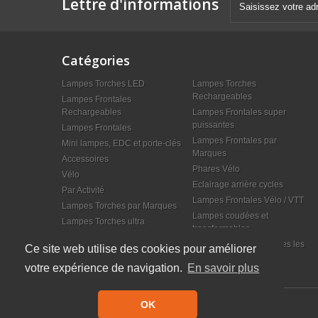
Lettre d'informations
Catégories
Lampes Torches LED
Lampes Torches
Rechargeables
Lampes Frontales
Rechargeables
Lampes Frontales super
puissantes
Lampes Frontales
Lampes Frontales par
Mini lampes, EDC et porte-clés
Marques
Accessoires
Phares Vélo
Vélo
Eclairage arrière cycles
Par Activité
Lampes Frontales Vélo / VTT
Lampes Torches par Marques
Lampes coudées et
Lampes Torches ultra
transformables
puissantes
Top 5 des lampes torches les
Ce site web utilise des cookies pour améliorer
plus puissantes
votre expérience de navigation.
En savoir plus
OK
© Lampe Center 2023 - Tous droits réservés