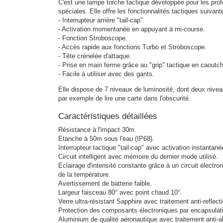
C'est une lampe torche tactique développée pour les prof
spéciales. Elle offre les fonctionnalités tactiques suivant
- Interrupteur arrière "tail-cap".
- Activation momentanée en appuyant à mi-course.
- Fonction Stroboscope.
- Accès rapide aux fonctions Turbo et Stroboscope.
- Tête crénelée d'attaque.
- Prise en main ferme grâce au "grip" tactique en caoutc
- Facile à utiliser avec des gants.
Elle dispose de 7 niveaux de luminosité, dont deux niveau
par exemple de lire une carte dans l'obscurité.
Caractéristiques détaillées
Résistance à l'impact 30m.
Etanche à 50m sous l'eau (IP68).
Interrupteur tactique "tail-cap" avec activation instantané
Circuit intelligent avec mémoire du dernier mode utilisé.
Eclairage d'intensité constante grâce à un circuit électro
de la température.
Avertissement de batterie faible.
Largeur faisceau 80° avec point chaud 10°.
Verre ultra-résistant Sapphire avec traitement anti-reflect
Protection des composants électroniques par encapsulat
Aluminium de qualité aéronautique avec traitement anti-a