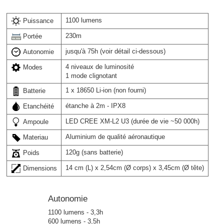
1100 lumens
Puissance
230m
Portée
jusqu'à 75h (voir détail ci-dessous)
Autonomie
4 niveaux de luminosité
Modes
1 mode clignotant
1 x 18650 Li-ion (non fourni)
Batterie
étanche à 2m - IPX8
Etanchéité
LED CREE XM-L2 U3 (durée de vie ~50 000h)
Ampoule
Aluminium de qualité aéronautique
Materiau
120g (sans batterie)
Poids
14 cm (L) x 2,54cm (Ø corps) x 3,45cm (Ø tête)
Dimensions
Autonomie
1100 lumens - 3,3h
600 lumens - 3,5h