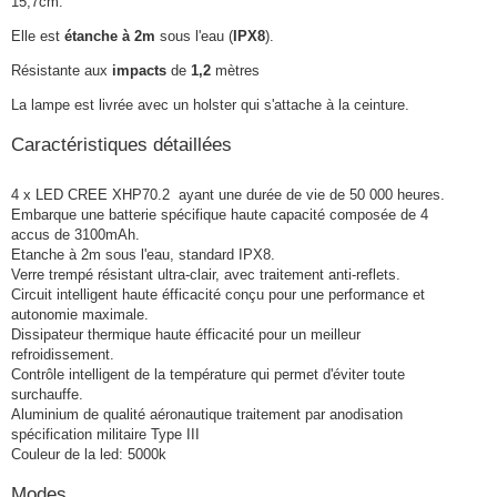
15,7cm.
Elle est
étanche à 2m
sous l'eau (
IPX8
).
Résistante aux
impacts
de
1,2
mètres
La lampe est livrée avec un holster qui s'attache à la ceinture.
Caractéristiques détaillées
4 x LED CREE XHP70.2 ayant une durée de vie de 50 000 heures.
Embarque une batterie spécifique haute capacité composée de 4
accus de 3100mAh.
Etanche à 2m sous l'eau, standard IPX8.
Verre trempé résistant ultra-clair, avec traitement anti-reflets.
Circuit intelligent haute éfficacité conçu pour une performance et
autonomie maximale.
Dissipateur thermique haute éfficacité pour un meilleur
refroidissement.
Contrôle intelligent de la température qui permet d'éviter toute
surchauffe.
Aluminium de qualité aéronautique traitement par anodisation
spécification militaire Type III
Couleur de la led: 5000k
Modes