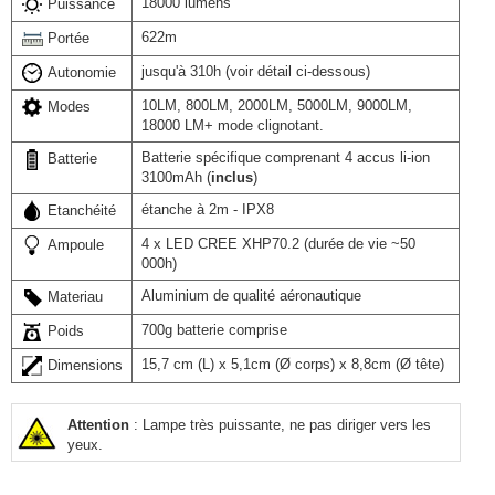
18000 lumens
Puissance
622m
Portée
jusqu'à 310h (voir détail ci-dessous)
Autonomie
10LM, 800LM, 2000LM, 5000LM, 9000LM,
Modes
18000 LM+ mode clignotant.
Batterie spécifique comprenant 4 accus li-ion
Batterie
3100mAh (
inclus
)
étanche à 2m - IPX8
Etanchéité
4 x LED CREE XHP70.2 (durée de vie ~50
Ampoule
000h)
Aluminium de qualité aéronautique
Materiau
700g batterie comprise
Poids
15,7 cm (L) x 5,1cm (Ø corps) x 8,8cm (Ø tête)
Dimensions
Attention
: Lampe très puissante, ne pas diriger vers les
yeux.