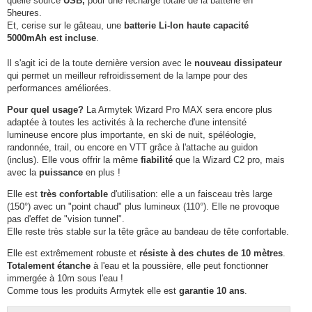
quelle source
USB,
pour une recharge totale de la batterie en
5heures.
Et, cerise sur le gâteau, une
batterie Li-Ion haute capacité
5000mAh est incluse
.
Il s'agit ici de la toute dernière version avec le
nouveau dissipateur
qui permet un meilleur refroidissement de la lampe pour des
performances améliorées.
Pour quel usage?
La Armytek Wizard Pro MAX sera encore plus
adaptée à toutes les activités à la recherche d'une intensité
lumineuse encore plus importante, en ski de nuit, spéléologie,
randonnée, trail, ou encore en VTT grâce à l'attache au guidon
(inclus). Elle vous offrir la même
fiabilité
que la Wizard C2 pro, mais
avec la
puissance
en plus !
Elle est
très confortable
d'utilisation: elle a un faisceau très large
(150°) avec un "point chaud" plus lumineux (110°). Elle ne provoque
pas d'effet de "vision tunnel".
Elle reste très stable sur la tête grâce au bandeau de tête confortable.
Elle est extrêmement robuste et
résiste à des chutes de 10 mètres
.
Totalement étanche
à l'eau et la poussière, elle peut fonctionner
immergée à 10m sous l'eau !
Comme tous les produits Armytek elle est
garantie 10 ans
.