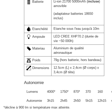
Li-ion 21700 5000mAh (
incluse
)
Batterie
amovible
(adaptateur batteries 18650
inclus)
Etanche sous l'eau jusqu'à 10m
Etanchéité
LED CREE XHP70.2 (durée de
Ampoule
vie ~50 000h)
Aluminium de qualité
Materiau
aéronautique
79g (hors batterie, hors bandeau)
Poids
12.5cm (L) x 2,4cm (Ø corps) x
Dimensions
3,4cm (Ø tête)
Autonomie
Lumens
4000*
1750*
870*
370
160
Autonomie
3h15
2h45
2h50
5h15
12h15
*décline à 900 lm si température max atteinte.