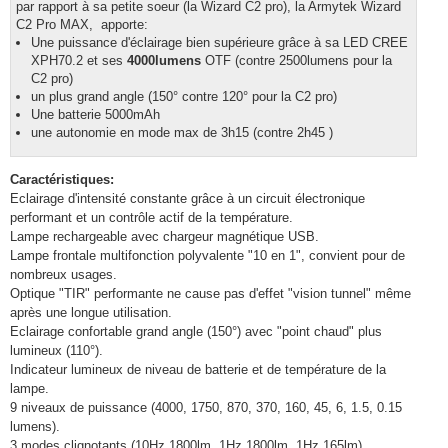
par rapport à sa petite soeur (la Wizard C2 pro), la Armytek Wizard
C2 Pro MAX, apporte:
Une puissance d'éclairage bien supérieure grâce à sa LED CREE
XPH70.2 et ses
4000lumens
OTF (contre 2500lumens pour la
C2 pro)
un plus grand angle (150° contre 120° pour la C2 pro)
Une batterie 5000mAh
une autonomie en mode max de 3h15 (contre 2h45 )
Caractéristiques:
Eclairage d'intensité constante grâce à un circuit électronique
performant et un contrôle actif de la température.
Lampe rechargeable avec chargeur magnétique USB.
Lampe frontale multifonction polyvalente "10 en 1", convient pour de
nombreux usages.
Optique "TIR" performante ne cause pas d'effet "vision tunnel" même
après une longue utilisation.
Eclairage confortable grand angle (150°) avec "point chaud" plus
lumineux (110°).
Indicateur lumineux de niveau de batterie et de température de la
lampe.
9 niveaux de puissance (4000, 1750, 870, 370, 160, 45, 6, 1.5, 0.15
lumens).
3 modes clignotants (10Hz 1800lm, 1Hz 1800lm, 1Hz 165lm).