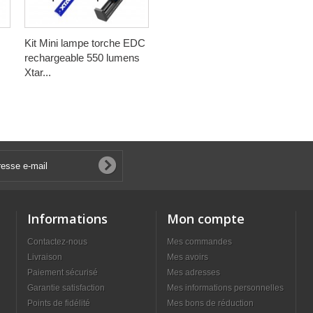
Kit Mini lampe torche EDC
rechargeable 550 lumens
Xtar...
Informations
Mon compte
Contactez-nous
Mes commandes
Livraison
Mes avoirs
Paiement sécurisé
Mes adresses
Garantie satisfaction
Mes informations personnelles
Points de fidélité
Mes bons de réduction