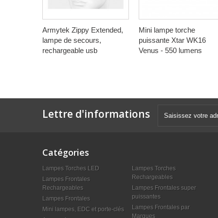
Armytek Zippy Extended,
Mini lampe torche
lampe de secours,
puissante Xtar WK16
rechargeable usb
Venus - 550 lumens
Lettre d'informations
Catégories
Lampes Torches LED
Lampes Torches
Rechargeables
Lampes Frontales
Rechargeables
Lampes Frontales super
puissantes
Lampes Frontales
Lampes Frontales par
Mini lampes, EDC et porte-clés
Marques