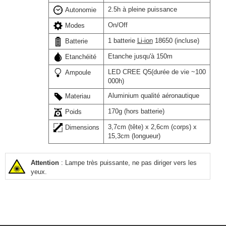
2.5h à pleine puissance
Autonomie
On/Off
Modes
1 batterie
Li-ion
18650 (incluse)
Batterie
Etanche jusqu'à 150m
Etanchéité
LED CREE Q5(durée de vie ~100
Ampoule
000h)
Aluminium qualité aéronautique
Materiau
170g (hors batterie)
Poids
3,7cm (tête) x 2,6cm (corps) x
Dimensions
15,3cm (longueur)
Attention
: Lampe très puissante, ne pas diriger vers les
yeux.