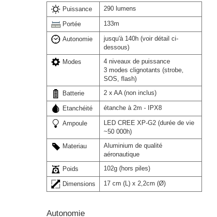
290 lumens
Puissance
133m
Portée
jusqu'à 140h (voir détail ci-
Autonomie
dessous)
4 niveaux de puissance
Modes
3 modes clignotants (strobe,
SOS, flash)
2 x AA (non inclus)
Batterie
étanche à 2m - IPX8
Etanchéité
LED CREE XP-G2 (durée de vie
Ampoule
~50 000h)
Aluminium de qualité
Materiau
aéronautique
102g (hors piles)
Poids
17 cm (L) x 2,2cm (Ø)
Dimensions
Autonomie