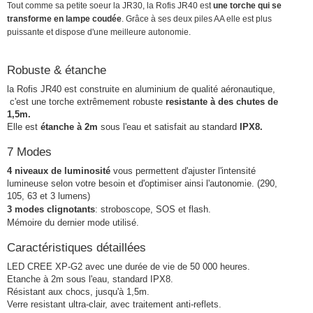
Tout comme sa petite soeur la JR30, la Rofis JR40 est
une torche qui se
transforme en lampe coudée
. Grâce à ses deux piles AA elle est plus
puissante et dispose d'une meilleure autonomie.
Robuste & étanche
la Rofis JR40 est c
onstruite en aluminium de qualité aéronautique,
c'est une torche extrêmement robuste
resistante à des chutes de
1,5m.
Elle est
étanche à 2m
sous l'eau et satisfait au standard
IPX8.
7 Modes
4 niveaux de luminosité
vous permettent d'ajuster l'intensité
lumineuse selon votre besoin et d'optimiser ainsi l'autonomie. (290,
105, 63 et 3 lumens)
3 modes clignotants
: stroboscope, SOS et flash.
Mémoire du dernier mode utilisé.
Caractéristiques détaillées
LED CREE XP-G2 avec une durée de vie de 50 000 heures.
Etanche à 2m sous l'eau, standard IPX8.
Résistant aux chocs, jusqu'à 1,5m.
Verre resistant ultra-clair, avec traitement anti-reflets.